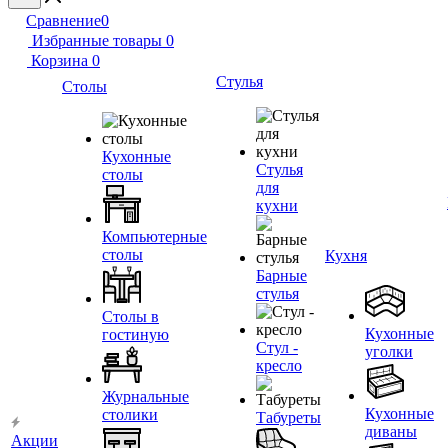
Сравнение
0
Избранные товары
0
Корзина
0
Стулья
Столы
Кухонные
Стулья
столы
для
кухни
Компьютерные
столы
Кухня
Барные
стулья
Столы в
Кухонные
гостиную
Стул -
уголки
кресло
Журнальные
Кухонные
столики
Табуреты
диваны
Акции