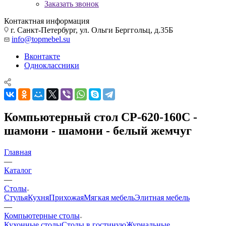
Заказать звонок
Контактная информация
г. Санкт-Петербург, ул. Ольги Берггольц, д.35Б
info@topmebel.su
Вконтакте
Одноклассники
Компьютерный стол СР-620-160С -
шамони - шамони - белый жемчуг
Главная
—
Каталог
—
Столы
Стулья
Кухня
Прихожая
Мягкая мебель
Элитная мебель
—
Компьютерные столы
Кухонные столы
Столы в гостиную
Журнальные