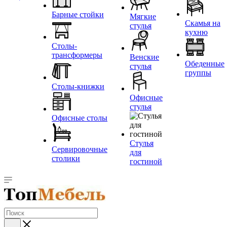
Барные стойки
Мягкие
Скамья на
стулья
кухню
Столы-
трансформеры
Венские
Обеденные
стулья
группы
Столы-книжки
Офисные
стулья
Офисные столы
Стулья
Сервировочные
для
столики
гостиной