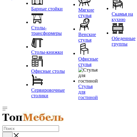
Барные стойки
Мягкие
Скамья на
стулья
кухню
Столы-
трансформеры
Венские
Обеденные
стулья
группы
Столы-книжки
Офисные
стулья
Офисные столы
Стулья
Сервировочные
для
столики
гостиной