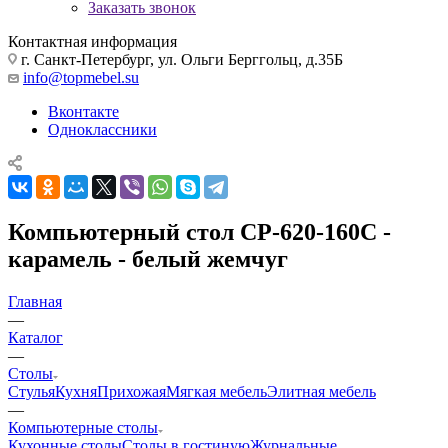
Заказать звонок
Контактная информация
г. Санкт-Петербург, ул. Ольги Берггольц, д.35Б
info@topmebel.su
Вконтакте
Одноклассники
Компьютерный стол СР-620-160С -
карамель - белый жемчуг
Главная
—
Каталог
—
Столы
Стулья
Кухня
Прихожая
Мягкая мебель
Элитная мебель
—
Компьютерные столы
Кухонные столы
Столы в гостиную
Журнальные