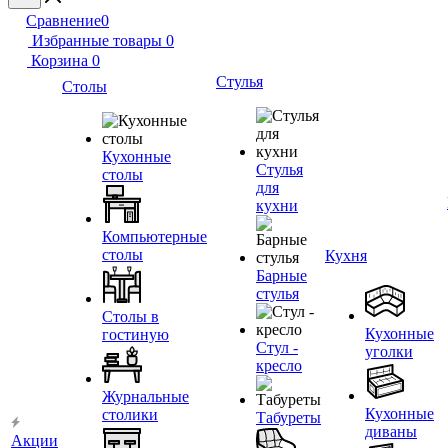
Сравнение
0
Избранные товары
0
Корзина
0
Стулья
Столы
Кухонные
Стулья
столы
для
кухни
Компьютерные
столы
Кухня
Барные
стулья
Столы в
Кухонные
гостиную
Стул -
уголки
кресло
Журнальные
Кухонные
столики
Табуреты
диваны
Акции