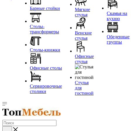
Барные стойки
Мягкие
Скамья на
стулья
кухню
Столы-
трансформеры
Венские
Обеденные
стулья
группы
Столы-книжки
Офисные
стулья
Офисные столы
Стулья
Сервировочные
для
столики
гостиной