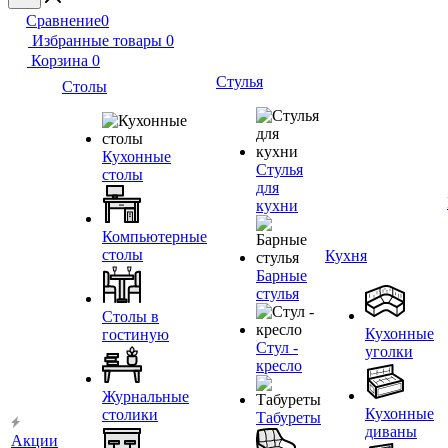
Сравнение
0
Избранные товары
0
Корзина
0
Стулья
Столы
Кухонные
Стулья
столы
для
кухни
Компьютерные
столы
Кухня
Барные
стулья
Столы в
Кухонные
гостиную
Стул -
уголки
кресло
Журнальные
Кухонные
столики
Табуреты
диваны
Акции