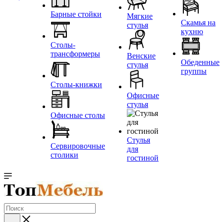
Барные стойки
Мягкие
Скамья на
стулья
кухню
Столы-
трансформеры
Венские
Обеденные
стулья
группы
Столы-книжки
Офисные
стулья
Офисные столы
Стулья
Сервировочные
для
столики
гостиной