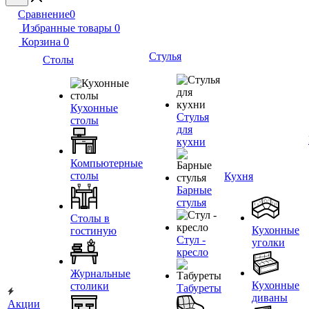
Сравнение
0
Избранные товары
0
Корзина
0
Стулья
Столы
Кухонные
Стулья
столы
для
кухни
Компьютерные
столы
Кухня
Барные
стулья
Столы в
Кухонные
гостиную
Стул -
уголки
кресло
Журнальные
Кухонные
столики
Табуреты
диваны
Акции