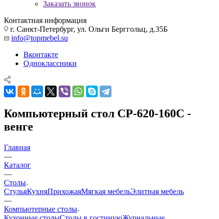
Заказать звонок
Контактная информация
г. Санкт-Петербург, ул. Ольги Берггольц, д.35Б
info@topmebel.su
Вконтакте
Одноклассники
Компьютерный стол СР-620-160С -
венге
Главная
—
Каталог
—
Столы
Стулья
Кухня
Прихожая
Мягкая мебель
Элитная мебель
—
Компьютерные столы
Кухонные столы
Столы в гостиную
Журнальные