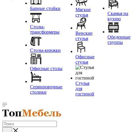
Барные стойки
Мягкие
Скамья на
стулья
кухню
Столы-
трансформеры
Венские
Обеденные
стулья
группы
Столы-книжки
Офисные
стулья
Офисные столы
Стулья
Сервировочные
для
столики
гостиной