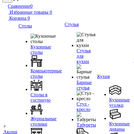
Сравнение
0
Избранные товары
0
Корзина
0
Стулья
Столы
Кухонные
Стулья
столы
для
кухни
Компьютерные
столы
Кухня
Барные
стулья
Столы в
Кухонные
гостиную
Стул -
уголки
кресло
Журнальные
Кухонные
столики
Табуреты
диваны
Акции