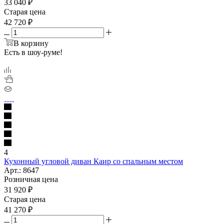
33 040
₽
Cтарая цена
42 720
₽
В корзину
Есть в шоу-руме!
4
Кухонный угловой диван Каир со спальным местом
Арт.: 8647
Розничная цена
31 920
₽
Cтарая цена
41 270
₽