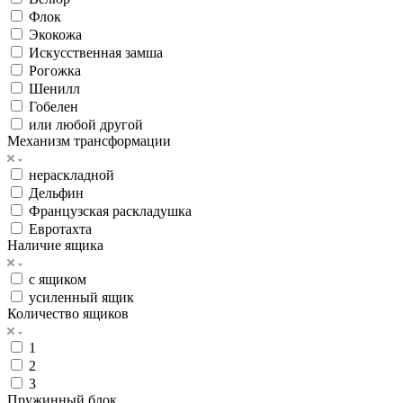
Флок
Экокожа
Искусственная замша
Рогожка
Шенилл
Гобелен
или любой другой
Механизм трансформации
нераскладной
Дельфин
Французская раскладушка
Евротахта
Наличие ящика
с ящиком
усиленный ящик
Количество ящиков
1
2
3
Пружинный блок