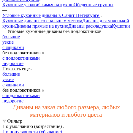
Кухонные уголки
Скамья на кухню
Обеденные группы
—
Угловые кухонные диваны в Санкт-Петербурге
Кухонные диваны со спальным местом
Диваны для маленькой
кухни
Диваны прямые на кухню
Диваны раскладушка
Кушетки
—
Угловые кухонные диваны без подлокотников
большие
узкие
с ящиками
без подлокотников
с подлокотниками
недорогие
Показать еще
большие
узкие
с ящиками
без подлокотников
с подлокотниками
недорогие
Диваны на заказ любого размера, любых
материалов и любого цвета
Фильтр
По умолчанию (возрастание)
По популярности (убывание)