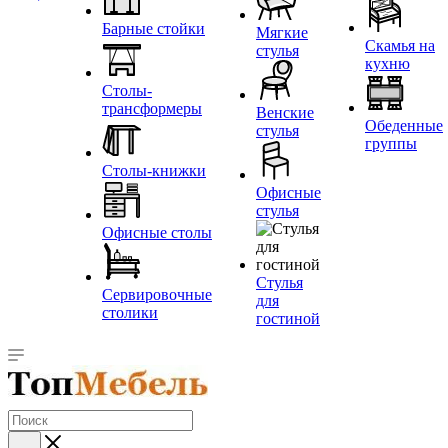
Барные стойки
Мягкие
Скамья на
стулья
кухню
Столы-
трансформеры
Венские
Обеденные
стулья
группы
Столы-книжки
Офисные
стулья
Офисные столы
Стулья
Сервировочные
для
столики
гостиной