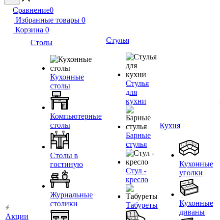
Сравнение
0
Избранные товары
0
Корзина
0
Стулья
Столы
Кухонные
Стулья
столы
для
кухни
Компьютерные
столы
Кухня
Барные
стулья
Столы в
Кухонные
гостиную
Стул -
уголки
кресло
Журнальные
Кухонные
столики
Табуреты
диваны
Акции