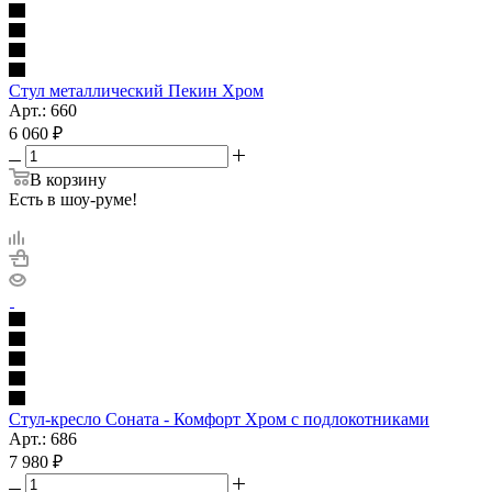
Стул металлический Пекин Хром
Арт.: 660
6 060
₽
В корзину
Есть в шоу-руме!
Стул-кресло Соната - Комфорт Хром с подлокотниками
Арт.: 686
7 980
₽