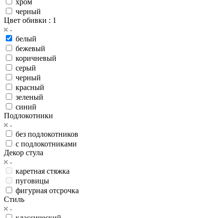
хром
черный
Цвет обивки
: 1
белый
бежевый
коричневый
серый
черный
красный
зеленый
синий
Подлокотники
без подлокотников
с подлокотниками
Декор стула
каретная стяжка
пуговицы
фигурная отсрочка
Стиль
классический