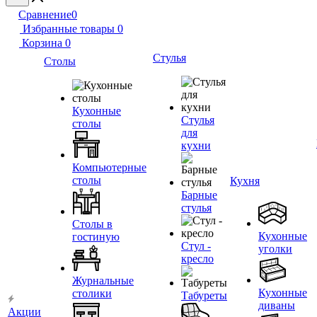
Сравнение
0
Избранные товары
0
Корзина
0
Стулья
Столы
Кухонные
Стулья
столы
для
кухни
Компьютерные
столы
Кухня
Барные
стулья
Столы в
Кухонные
гостиную
Стул -
уголки
кресло
Журнальные
Кухонные
столики
Табуреты
диваны
Акции