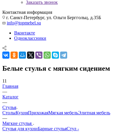
Заказать звонок
Контактная информация
г. Санкт-Петербург, ул. Ольги Берггольц, д.35Б
info@topmebel.su
Вконтакте
Одноклассники
Белые стулья с мягким сидением
11
Главная
—
Каталог
—
Стулья
Столы
Кухня
Прихожая
Мягкая мебель
Элитная мебель
—
Мягкие стулья
Стулья для кухни
Барные стулья
Стул -