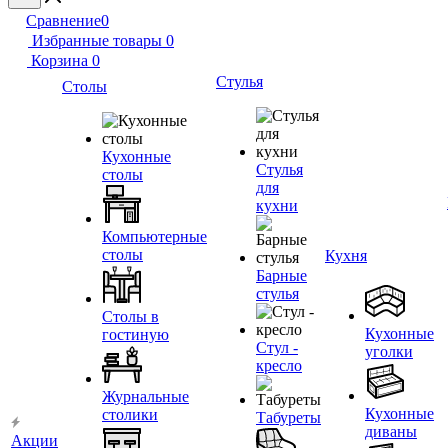
Сравнение
0
Избранные товары
0
Корзина
0
Стулья
Столы
Кухонные
Стулья
столы
для
кухни
Компьютерные
столы
Кухня
Барные
стулья
Столы в
Кухонные
гостиную
Стул -
уголки
кресло
Журнальные
Кухонные
столики
Табуреты
диваны
Акции