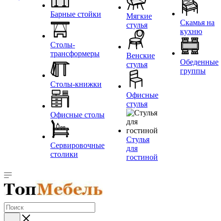
Барные стойки
Мягкие
Скамья на
стулья
кухню
Столы-
трансформеры
Венские
Обеденные
стулья
группы
Столы-книжки
Офисные
стулья
Офисные столы
Стулья
Сервировочные
для
столики
гостиной