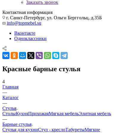
Заказать звонок
Контактная информация
г. Санкт-Петербург, ул. Ольги Берггольц, д.35Б
info@topmebel.su
Вконтакте
Одноклассники
Красные барные стулья
4
Главная
—
Каталог
—
Стулья
Столы
Кухня
Прихожая
Мягкая мебель
Элитная мебель
—
Барные стулья
Стулья для кухни
Стул - кресло
Табуреты
Мягкие