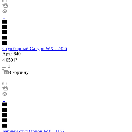
Стул барный Сатурн WX - 2356
Арт.: 640
4 050
₽
В корзину
Барный стул Орион WX - 1152