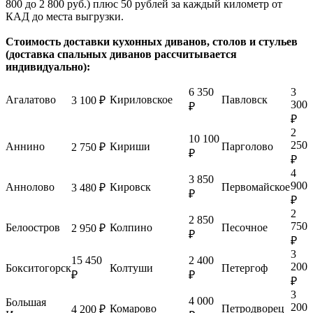
800 до 2 800 руб.) плюс 50 рублей за каждый километр от
КАД до места выгрузки.
Стоимость доставки кухонных диванов, столов и стульев
(доставка спальных диванов рассчитывается
индивидуально):
6 350
3
Агалатово
Кириловское
Павловск
3 100 ₽
300
₽
₽
2
10 100
250
Аннино
Кириши
Парголово
2 750 ₽
₽
₽
4
3 850
900
Аннолово
Кировск
Первомайское
3 480 ₽
₽
₽
2
2 850
750
Белоостров
Колпино
Песочное
2 950 ₽
₽
₽
3
15 450
2 400
200
Бокситогорск
Колтуши
Петергоф
₽
₽
₽
3
4 000
Большая
200
Комарово
Петродворец
4 200 ₽