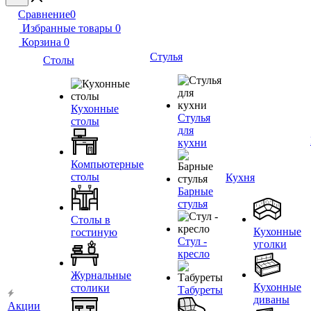
Сравнение
0
Избранные товары
0
Корзина
0
Стулья
Столы
Кухонные
Стулья
столы
для
кухни
Компьютерные
столы
Кухня
Барные
стулья
Столы в
Кухонные
гостиную
Стул -
уголки
кресло
Журнальные
Кухонные
столики
Табуреты
диваны
Акции