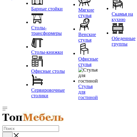
Барные стойки
Мягкие
Скамья на
стулья
кухню
Столы-
трансформеры
Венские
Обеденные
стулья
группы
Столы-книжки
Офисные
стулья
Офисные столы
Стулья
Сервировочные
для
столики
гостиной