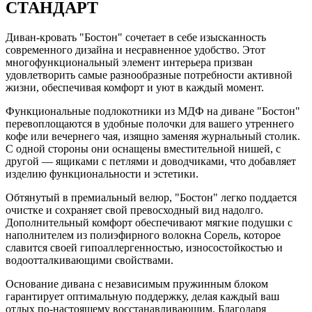
СТАНДАРТ
Диван-кровать "Бостон" сочетает в себе изысканность
современного дизайна и несравненное удобство. Этот
многофункциональный элемент интерьера призван
удовлетворить самые разнообразные потребности активной
жизни, обеспечивая комфорт и уют в каждый момент.
Функциональные подлокотники из МДФ на диване "Бостон"
перевоплощаются в удобные полочки для вашего утреннего
кофе или вечернего чая, изящно заменяя журнальный столик.
С одной стороны они оснащены вместительной нишей, с
другой — ящиками с петлями и доводчиками, что добавляет
изделию функциональности и эстетики.
Обтянутый в премиальный велюр, "Бостон" легко поддается
очистке и сохраняет свой превосходный вид надолго.
Дополнительный комфорт обеспечивают мягкие подушки с
наполнителем из полиэфирного волокна Сорель, которое
славится своей гипоаллергенностью, износостойкостью и
водоотталкивающими свойствами.
Основание дивана с независимым пружинным блоком
гарантирует оптимальную поддержку, делая каждый ваш
отдых по-настоящему восстанавливающим. Благодаря