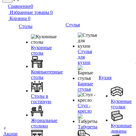
Сравнение
0
Избранные товары
0
Корзина
0
Стулья
Столы
Кухонные
Стулья
столы
для
кухни
Компьютерные
столы
Кухня
Барные
стулья
Столы в
Кухонные
гостиную
Стул -
уголки
кресло
Журнальные
Кухонные
столики
Табуреты
диваны
Акции