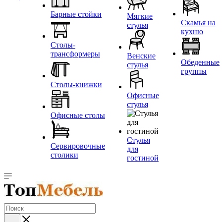
Барные стойки
Мягкие
Скамья на
стулья
кухню
Столы-
трансформеры
Венские
Обеденные
стулья
группы
Столы-книжки
Офисные
стулья
Офисные столы
Стулья
Сервировочные
для
столики
гостиной