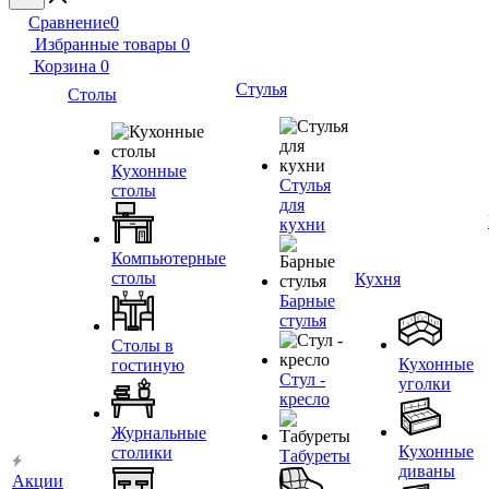
Сравнение
0
Избранные товары
0
Корзина
0
Стулья
Столы
Кухонные
Стулья
столы
для
кухни
Компьютерные
столы
Кухня
Барные
стулья
Столы в
Кухонные
гостиную
Стул -
уголки
кресло
Журнальные
Кухонные
столики
Табуреты
диваны
Акции