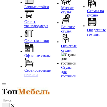
Барные стойки
Мягкие
Скамья на
стулья
кухню
Столы-
трансформеры
Венские
Обеденные
стулья
группы
Столы-книжки
Офисные
стулья
Офисные столы
Стулья
Сервировочные
для
столики
гостиной