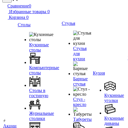
Сравнение
0
Избранные товары
0
Корзина
0
Стулья
Столы
Кухонные
Стулья
столы
для
кухни
Компьютерные
столы
Кухня
Барные
стулья
Столы в
Кухонные
гостиную
Стул -
уголки
кресло
Журнальные
Кухонные
столики
Табуреты
диваны
Акции