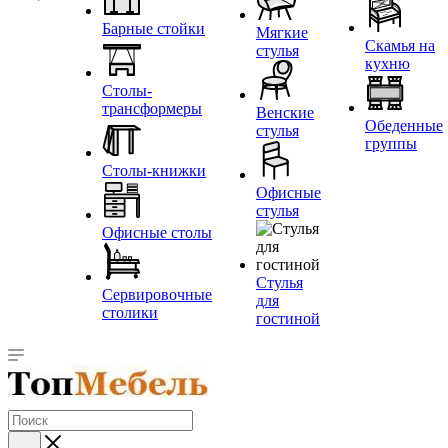
Барные стойки
Мягкие
Скамья на
стулья
кухню
Столы-
трансформеры
Венские
Обеденные
стулья
группы
Столы-книжки
Офисные
стулья
Офисные столы
Стулья
Сервировочные
для
столики
гостиной