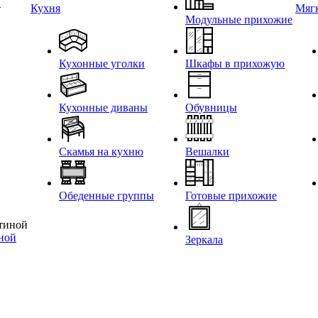
и
Кухня
Мягк
Модульные прихожие
Кухонные уголки
Шкафы в прихожую
Кухонные диваны
Обувницы
Скамья на кухню
Вешалки
Обеденные группы
Готовые прихожие
иной
Зеркала