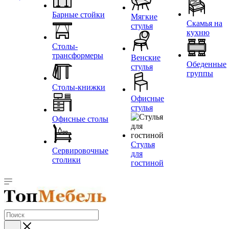
Барные стойки
Мягкие
Скамья на
стулья
кухню
Столы-
трансформеры
Венские
Обеденные
стулья
группы
Столы-книжки
Офисные
стулья
Офисные столы
Стулья
Сервировочные
для
столики
гостиной