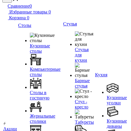
Сравнение
0
Избранные товары
0
Корзина
0
Стулья
Столы
Кухонные
Стулья
столы
для
кухни
Компьютерные
столы
Кухня
Барные
стулья
Столы в
Кухонные
гостиную
Стул -
уголки
кресло
Журнальные
Кухонные
столики
Табуреты
диваны
Акции