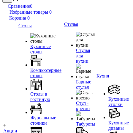
Сравнение
0
Избранные товары
0
Корзина
0
Стулья
Столы
Кухонные
Стулья
столы
для
кухни
Компьютерные
столы
Кухня
Барные
стулья
Столы в
Кухонные
гостиную
Стул -
уголки
кресло
Журнальные
Кухонные
столики
Табуреты
диваны
Акции