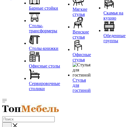
Барные стойки
Мягкие
Скамья на
стулья
кухню
Столы-
трансформеры
Венские
Обеденные
стулья
группы
Столы-книжки
Офисные
стулья
Офисные столы
Стулья
Сервировочные
для
столики
гостиной