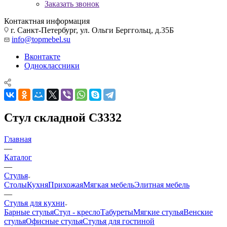
Заказать звонок
Контактная информация
г. Санкт-Петербург, ул. Ольги Берггольц, д.35Б
info@topmebel.su
Вконтакте
Одноклассники
Стул складной С3332
Главная
—
Каталог
—
Стулья
Столы
Кухня
Прихожая
Мягкая мебель
Элитная мебель
—
Стулья для кухни
Барные стулья
Стул - кресло
Табуреты
Мягкие стулья
Венские
стулья
Офисные стулья
Стулья для гостиной