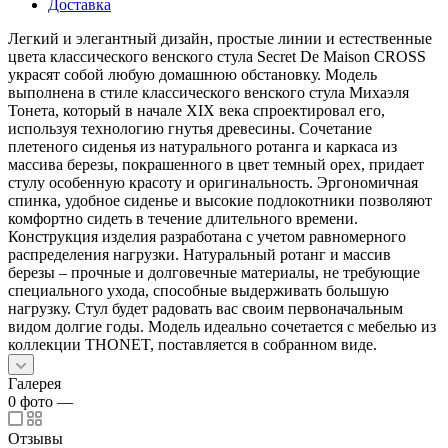
Доставка
Легкий и элегантный дизайн, простые линии и естественные
цвета классического венского стула Secret De Maison CROSS
украсят собой любую домашнюю обстановку. Модель
выполнена в стиле классического венского стула Михаэля
Тонета, который в начале XIX века спроектировал его,
используя технологию гнутья древесины. Сочетание
плетеного сиденья из натурального ротанга и каркаса из
массива березы, покрашенного в цвет темный орех, придает
стулу особенную красоту и оригинальность. Эргономичная
спинка, удобное сиденье и высокие подлокотники позволяют
комфортно сидеть в течение длительного времени.
Конструкция изделия разработана с учетом равномерного
распределения нагрузки. Натуральный ротанг и массив
березы – прочные и долговечные материалы, не требующие
специального ухода, способные выдерживать большую
нагрузку. Стул будет радовать вас своим первоначальным
видом долгие годы. Модель идеально сочетается с мебелью из
коллекции THONET, поставляется в собранном виде.
Галерея
0
фото
—
Отзывы