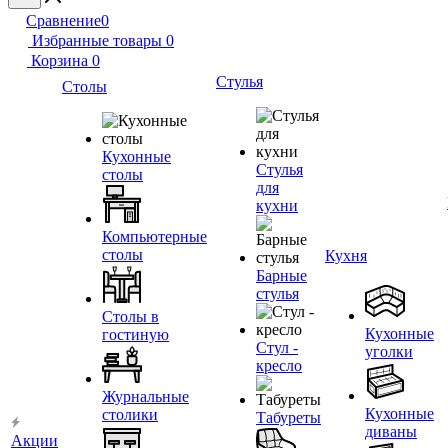
Сравнение
0
Избранные товары
0
Корзина
0
Стулья
Столы
Кухонные
Стулья
столы
для
кухни
Компьютерные
столы
Кухня
Барные
стулья
Столы в
Кухонные
гостиную
Стул -
уголки
кресло
Журнальные
Кухонные
столики
Табуреты
диваны
Акции