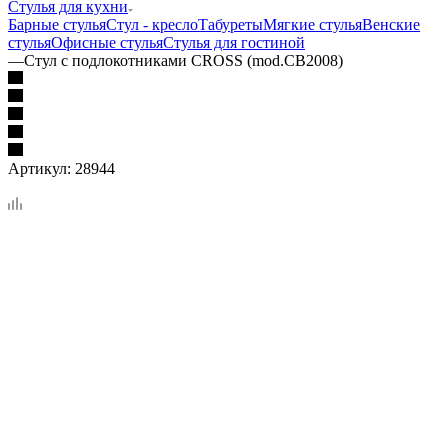
Стулья для кухни
Барные стулья
Стул - кресло
Табуреты
Мягкие стулья
Венские
стулья
Офисные стулья
Стулья для гостиной
—
Стул с подлокотниками CROSS (mod.CB2008)
Артикул:
28944