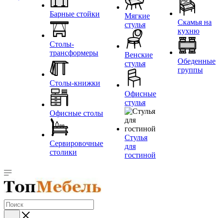
Барные стойки
Мягкие
Скамья на
стулья
кухню
Столы-
трансформеры
Венские
Обеденные
стулья
группы
Столы-книжки
Офисные
стулья
Офисные столы
Стулья
Сервировочные
для
столики
гостиной