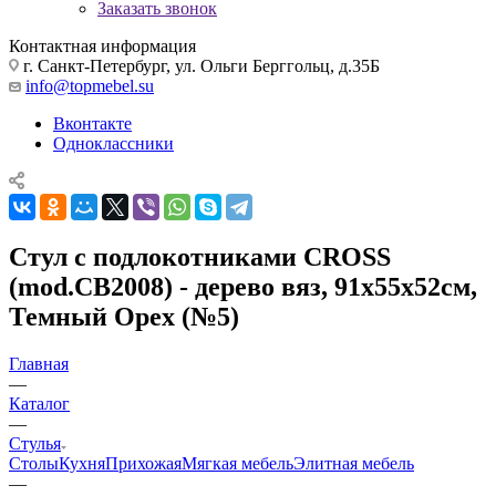
Заказать звонок
Контактная информация
г. Санкт-Петербург, ул. Ольги Берггольц, д.35Б
info@topmebel.su
Вконтакте
Одноклассники
Стул с подлокотниками CROSS
(mod.CB2008) - дерево вяз, 91х55х52см,
Темный Орех (№5)
Главная
—
Каталог
—
Стулья
Столы
Кухня
Прихожая
Мягкая мебель
Элитная мебель
—