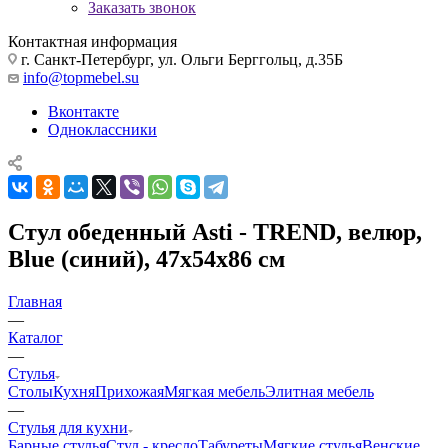
Заказать звонок
Контактная информация
г. Санкт-Петербург, ул. Ольги Берггольц, д.35Б
info@topmebel.su
Вконтакте
Одноклассники
Стул обеденный Asti - TREND, велюр,
Blue (синий), 47х54х86 см
Главная
—
Каталог
—
Стулья
Столы
Кухня
Прихожая
Мягкая мебель
Элитная мебель
—
Стулья для кухни
Барные стулья
Стул - кресло
Табуреты
Мягкие стулья
Венские