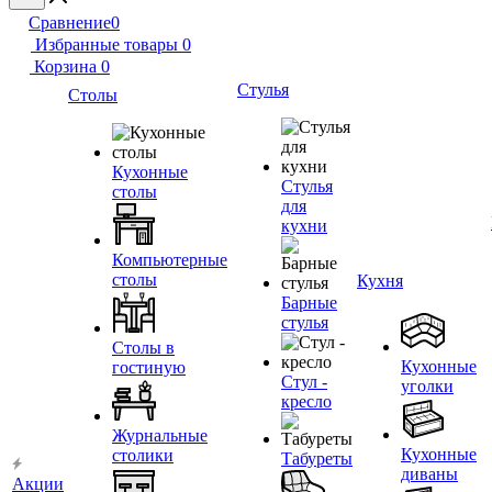
Сравнение
0
Избранные товары
0
Корзина
0
Стулья
Столы
Кухонные
Стулья
столы
для
кухни
Компьютерные
столы
Кухня
Барные
стулья
Столы в
Кухонные
гостиную
Стул -
уголки
кресло
Журнальные
Кухонные
столики
Табуреты
диваны
Акции