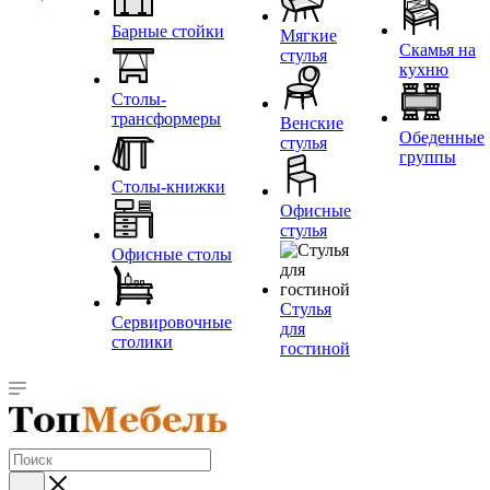
Барные стойки
Мягкие
Скамья на
стулья
кухню
Столы-
трансформеры
Венские
Обеденные
стулья
группы
Столы-книжки
Офисные
стулья
Офисные столы
Стулья
Сервировочные
для
столики
гостиной