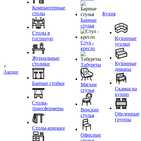
Компьютерные
столы
Кухня
Барные
стулья
Столы в
Кухонные
гостиную
Стул -
уголки
кресло
Журнальные
Кухонные
столики
Табуреты
диваны
Акции
Барные стойки
Мягкие
Скамья на
стулья
кухню
Столы-
трансформеры
Венские
Обеденные
стулья
группы
Столы-книжки
Офисные
стулья