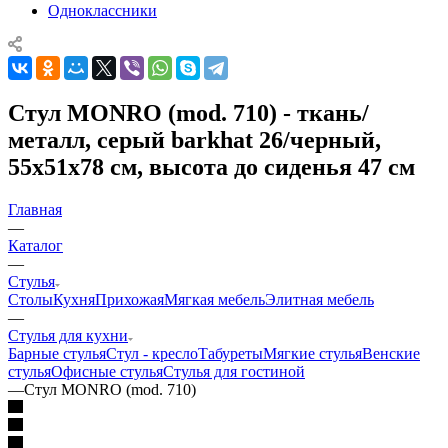
Одноклассники
Стул MONRO (mod. 710) - ткань/
металл, серый barkhat 26/черный,
55х51х78 см, высота до сиденья 47 см
Главная
—
Каталог
—
Стулья
Столы
Кухня
Прихожая
Мягкая мебель
Элитная мебель
—
Стулья для кухни
Барные стулья
Стул - кресло
Табуреты
Мягкие стулья
Венские
стулья
Офисные стулья
Стулья для гостиной
—
Стул MONRO (mod. 710)