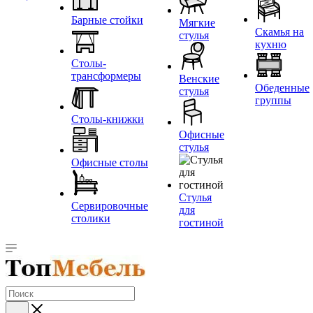
Барные стойки
Мягкие
Скамья на
стулья
кухню
Столы-
трансформеры
Венские
Обеденные
стулья
группы
Столы-книжки
Офисные
стулья
Офисные столы
Стулья
Сервировочные
для
столики
гостиной