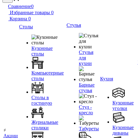
Сравнение
0
Избранные товары
0
Корзина
0
Стулья
Столы
Кухонные
Стулья
столы
для
кухни
Компьютерные
столы
Кухня
Барные
стулья
Столы в
Кухонные
гостиную
Стул -
уголки
кресло
Журнальные
Кухонные
столики
Табуреты
диваны
Акции