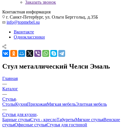
Заказать звонок
Контактная информация
г. Санкт-Петербург, ул. Ольги Берггольц, д.35Б
info@topmebel.su
Вконтакте
Одноклассники
Стул металлический Челси Эмаль
Главная
—
Каталог
—
Стулья
Столы
Кухня
Прихожая
Мягкая мебель
Элитная мебель
—
Стулья для кухни
Барные стулья
Стул - кресло
Табуреты
Мягкие стулья
Венские
стулья
Офисные стулья
Стулья для гостиной