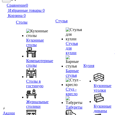
Сравнение
0
Избранные товары
0
Корзина
0
Стулья
Столы
Кухонные
Стулья
столы
для
кухни
Компьютерные
столы
Кухня
Барные
стулья
Столы в
Кухонные
гостиную
Стул -
уголки
кресло
Журнальные
Кухонные
столики
Табуреты
диваны
Акции