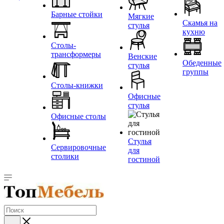
Барные стойки
Мягкие
Скамья на
стулья
кухню
Столы-
трансформеры
Венские
Обеденные
стулья
группы
Столы-книжки
Офисные
стулья
Офисные столы
Стулья
Сервировочные
для
столики
гостиной