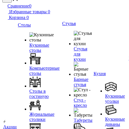
Сравнение
0
Избранные товары
0
Корзина
0
Стулья
Столы
Кухонные
Стулья
столы
для
кухни
Компьютерные
столы
Кухня
Барные
стулья
Столы в
Кухонные
гостиную
Стул -
уголки
кресло
Журнальные
Кухонные
столики
Табуреты
диваны
Акции