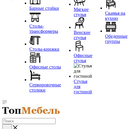
Барные стойки
Мягкие
Скамья на
стулья
кухню
Столы-
трансформеры
Венские
Обеденные
стулья
группы
Столы-книжки
Офисные
стулья
Офисные столы
Стулья
Сервировочные
для
столики
гостиной