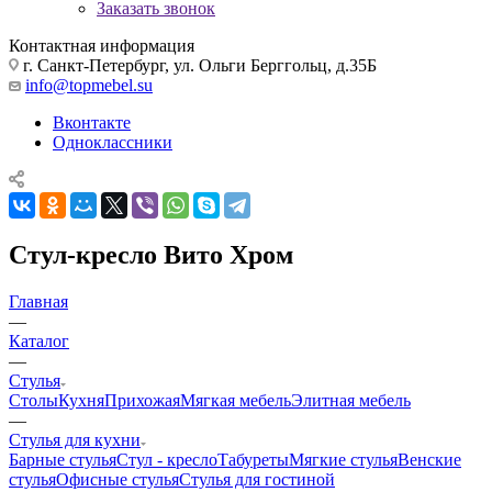
Заказать звонок
Контактная информация
г. Санкт-Петербург, ул. Ольги Берггольц, д.35Б
info@topmebel.su
Вконтакте
Одноклассники
Стул-кресло Вито Хром
Главная
—
Каталог
—
Стулья
Столы
Кухня
Прихожая
Мягкая мебель
Элитная мебель
—
Стулья для кухни
Барные стулья
Стул - кресло
Табуреты
Мягкие стулья
Венские
стулья
Офисные стулья
Стулья для гостиной