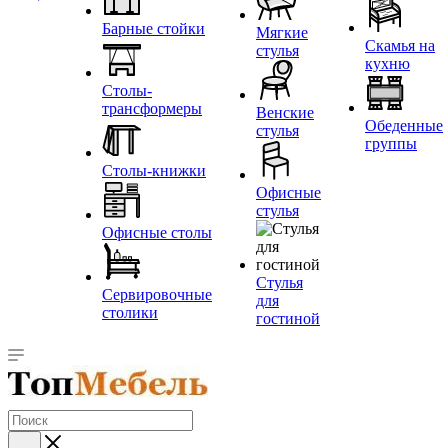
Барные стойки
Мягкие
Скамья на
стулья
кухню
Столы-
трансформеры
Венские
Обеденные
стулья
группы
Столы-книжки
Офисные
стулья
Офисные столы
Стулья
Сервировочные
для
столики
гостиной