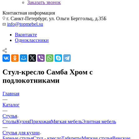
Заказать звонок
Контактная информация
г. Санкт-Петербург, ул. Ольги Берггольц, д.35Б
info@topmebel.su
Вконтакте
Одноклассники
Стул-кресло Самба Хром с
подлокотниками
Главная
—
Каталог
—
Стулья
Столы
Кухня
Прихожая
Мягкая мебель
Элитная мебель
—
Стулья для кухни
Барные стулья
Стул - кресло
Табуреты
Мягкие стулья
Венские