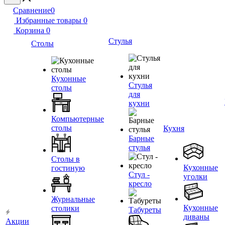
Сравнение
0
Избранные товары
0
Корзина
0
Стулья
Столы
Кухонные
Стулья
столы
для
кухни
Компьютерные
столы
Кухня
Барные
стулья
Столы в
Кухонные
гостиную
Стул -
уголки
кресло
Журнальные
Кухонные
столики
Табуреты
диваны
Акции