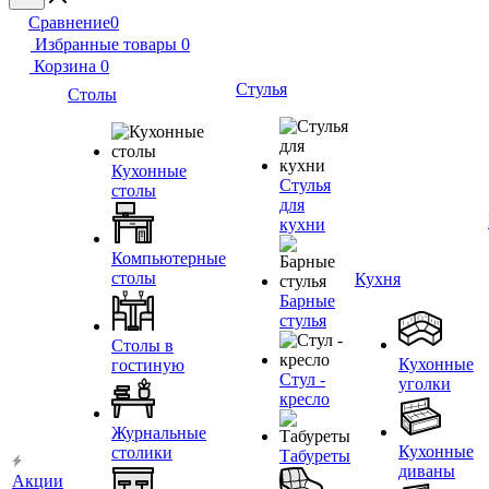
Сравнение
0
Избранные товары
0
Корзина
0
Стулья
Столы
Кухонные
Стулья
столы
для
кухни
Компьютерные
столы
Кухня
Барные
стулья
Столы в
Кухонные
гостиную
Стул -
уголки
кресло
Журнальные
Кухонные
столики
Табуреты
диваны
Акции