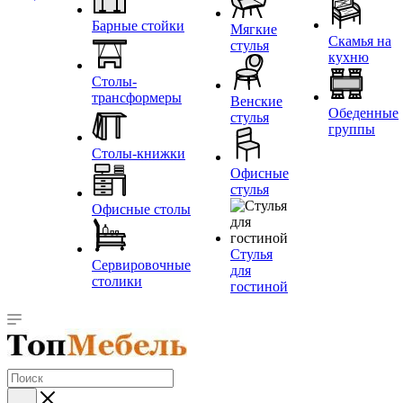
Барные стойки
Мягкие
Скамья на
стулья
кухню
Столы-
трансформеры
Венские
Обеденные
стулья
группы
Столы-книжки
Офисные
стулья
Офисные столы
Стулья
Сервировочные
для
столики
гостиной