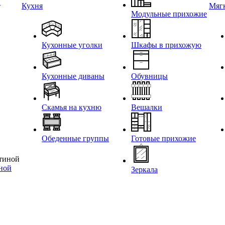
и
Кухня
Мягк
Модульные прихожие
Кухонные уголки
Шкафы в прихожую
Кухонные диваны
Обувницы
Скамья на кухню
Вешалки
Обеденные группы
Готовые прихожие
иной
Зеркала