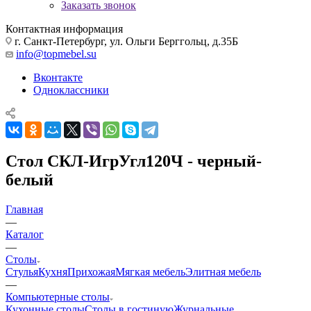
Заказать звонок
Контактная информация
г. Санкт-Петербург, ул. Ольги Берггольц, д.35Б
info@topmebel.su
Вконтакте
Одноклассники
Стол СКЛ-ИгрУгл120Ч - черный-
белый
Главная
—
Каталог
—
Столы
Стулья
Кухня
Прихожая
Мягкая мебель
Элитная мебель
—
Компьютерные столы
Кухонные столы
Столы в гостиную
Журнальные