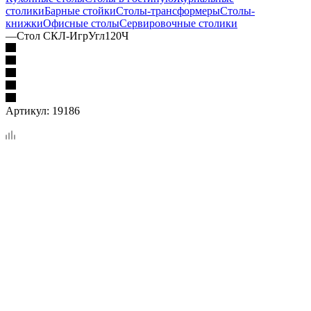
столики
Барные стойки
Столы-трансформеры
Столы-
книжки
Офисные столы
Сервировочные столики
—
Стол СКЛ-ИгрУгл120Ч
Артикул:
19186