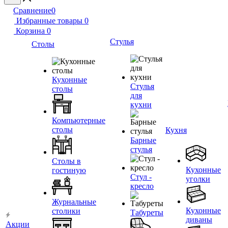
Сравнение
0
Избранные товары
0
Корзина
0
Стулья
Столы
Кухонные
Стулья
столы
для
кухни
Компьютерные
столы
Кухня
Барные
стулья
Столы в
Кухонные
гостиную
Стул -
уголки
кресло
Журнальные
Кухонные
столики
Табуреты
диваны
Акции