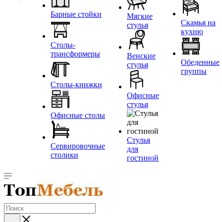
Барные стойки
Мягкие
Скамья на
стулья
кухню
Столы-
трансформеры
Венские
Обеденные
стулья
группы
Столы-книжки
Офисные
стулья
Офисные столы
Стулья
Сервировочные
для
столики
гостиной