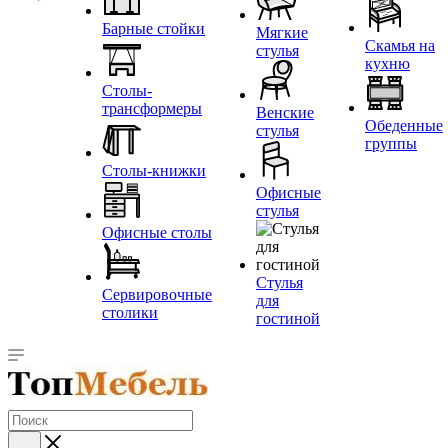
Барные стойки
Мягкие
Скамья на
стулья
кухню
Столы-
трансформеры
Венские
Обеденные
стулья
группы
Столы-книжки
Офисные
стулья
Офисные столы
Стулья
Сервировочные
для
столики
гостиной