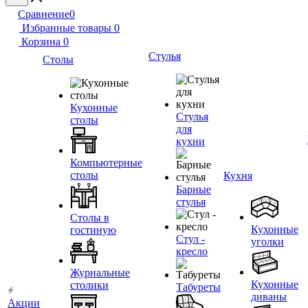
Сравнение
0
Избранные товары
0
Корзина
0
Стулья
Столы
Кухонные
Стулья
столы
для
кухни
Компьютерные
столы
Кухня
Барные
стулья
Столы в
Кухонные
гостиную
Стул -
уголки
кресло
Журнальные
Кухонные
столики
Табуреты
диваны
Акции