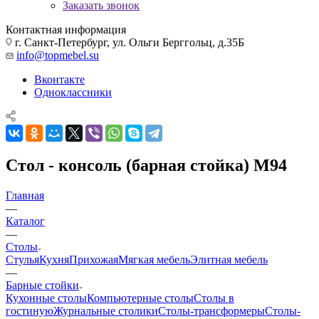
Заказать звонок
Контактная информация
г. Санкт-Петербург, ул. Ольги Берггольц, д.35Б
info@topmebel.su
Вконтакте
Одноклассники
Стол - консоль (барная стойка) М94
Главная
—
Каталог
—
Столы
Стулья
Кухня
Прихожая
Мягкая мебель
Элитная мебель
—
Барные стойки
Кухонные столы
Компьютерные столы
Столы в
гостиную
Журнальные столики
Столы-трансформеры
Столы-