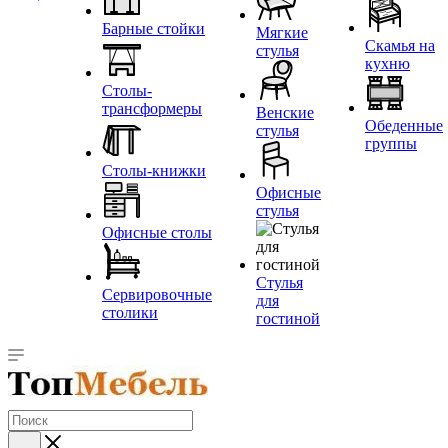
Барные стойки
Мягкие
Скамья на
стулья
кухню
Столы-
трансформеры
Венские
Обеденные
стулья
группы
Столы-книжки
Офисные
стулья
Офисные столы
Стулья
Сервировочные
для
столики
гостиной