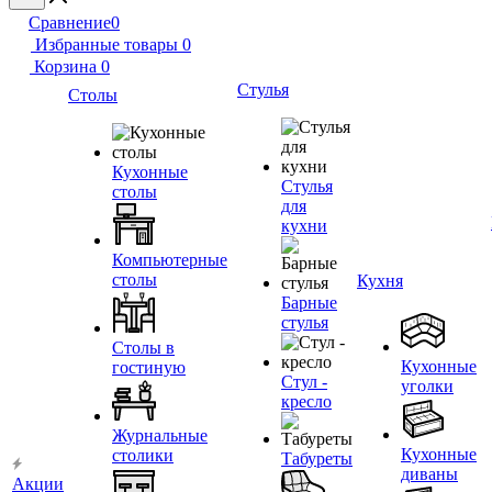
Сравнение
0
Избранные товары
0
Корзина
0
Стулья
Столы
Кухонные
Стулья
столы
для
кухни
Компьютерные
столы
Кухня
Барные
стулья
Столы в
Кухонные
гостиную
Стул -
уголки
кресло
Журнальные
Кухонные
столики
Табуреты
диваны
Акции