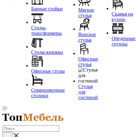
Барные стойки
Мягкие
Скамья на
стулья
кухню
Столы-
трансформеры
Венские
Обеденные
стулья
группы
Столы-книжки
Офисные
стулья
Офисные столы
Стулья
Сервировочные
для
столики
гостиной