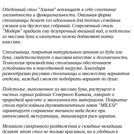
Обеденный стол "Азалия" воплощает в себе сочетание
элегантности и функциональности. Овальная форма
столешницы делает его идеальным для теплых семейных
ужинов или дружеских собраний. Современный стиль
"Модерн" придает ему безупречный внешний вид, а подстолье
из массива бука и изогнутые ножки добавляют нотку
классики.
Столешница, покрытая натуральным шпоном из дуба или
бука, свидетельствует о высоком качестве и долговечности.
Технология производства столешницы обеспечивает
устойчивость к повседневной нагрузке. Благодаря
разнообразию рисунков столешницы и множеству вариантов
отделки, каждый сможет подобрать вариант по душе.
Подстолье, выполненное из массива бука, растущего в
чистых горных районах Северного Кавказа, говорит о
природной красоте и экологичности материалов. Покрытие
стола трёхслойным двухкомпонентным лаком "MILESI"
гарантирует сохранение внешнего вида даже при
интенсивной эксплуатации, минимизируя риск царапин.
Механизм синхронного раздвижения и складные вкладыши
делают этот стол не только красивым, но и удобным в