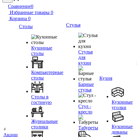
Сравнение
0
Избранные товары
0
Корзина
0
Стулья
Столы
Кухонные
Стулья
столы
для
кухни
Компьютерные
столы
Кухня
Барные
стулья
Столы в
Кухонные
гостиную
Стул -
уголки
кресло
Журнальные
Кухонные
столики
Табуреты
диваны
Акции