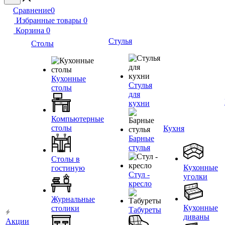
Сравнение
0
Избранные товары
0
Корзина
0
Стулья
Столы
Кухонные
Стулья
столы
для
кухни
Компьютерные
столы
Кухня
Барные
стулья
Столы в
Кухонные
гостиную
Стул -
уголки
кресло
Журнальные
Кухонные
столики
Табуреты
диваны
Акции