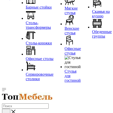
Барные стойки
Мягкие
Скамья на
стулья
кухню
Столы-
трансформеры
Венские
Обеденные
стулья
группы
Столы-книжки
Офисные
стулья
Офисные столы
Стулья
Сервировочные
для
столики
гостиной