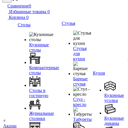
Сравнение
0
Избранные товары
0
Корзина
0
Стулья
Столы
Кухонные
Стулья
столы
для
кухни
Компьютерные
столы
Кухня
Барные
стулья
Столы в
Кухонные
гостиную
Стул -
уголки
кресло
Журнальные
Кухонные
столики
Табуреты
диваны
Акции