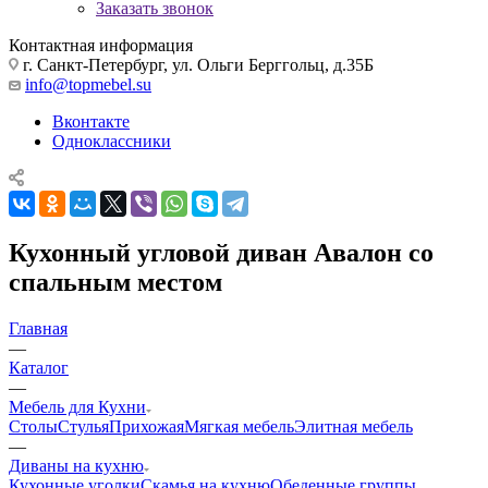
Заказать звонок
Контактная информация
г. Санкт-Петербург, ул. Ольги Берггольц, д.35Б
info@topmebel.su
Вконтакте
Одноклассники
Кухонный угловой диван Авалон со
спальным местом
Главная
—
Каталог
—
Мебель для Кухни
Столы
Стулья
Прихожая
Мягкая мебель
Элитная мебель
—
Диваны на кухню
Кухонные уголки
Скамья на кухню
Обеденные группы