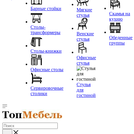
Барные стойки
Мягкие
Скамья на
стулья
кухню
Столы-
трансформеры
Венские
Обеденные
стулья
группы
Столы-книжки
Офисные
стулья
Офисные столы
Стулья
Сервировочные
для
столики
гостиной