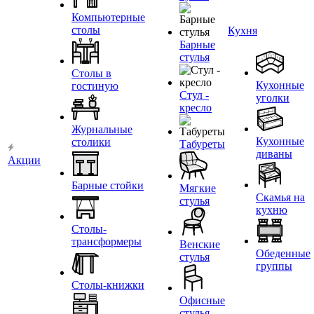
Компьютерные
столы
Кухня
Барные
стулья
Столы в
Кухонные
гостиную
Стул -
уголки
кресло
Журнальные
Кухонные
столики
Табуреты
диваны
Акции
Барные стойки
Мягкие
Скамья на
стулья
кухню
Столы-
трансформеры
Венские
Обеденные
стулья
группы
Столы-книжки
Офисные
стулья