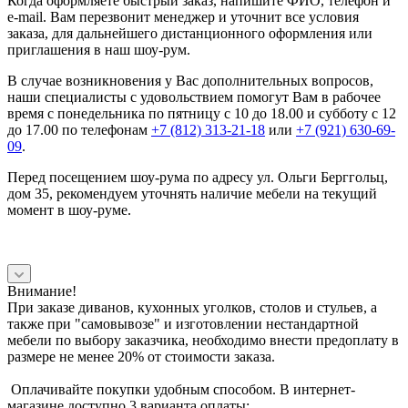
Когда оформляете быстрый заказ, напишите ФИО, телефон и
e-mail. Вам перезвонит менеджер и уточнит все условия
заказа, для дальнейшего дистанционного оформления или
приглашения в наш шоу-рум.
В случае возникновения у Вас дополнительных вопросов,
наши специалисты с удовольствием помогут Вам в рабочее
время с понедельника по пятницу с 10 до 18.00 и субботу с 12
до 17.00 по телефонам
+7 (812) 313-21-18
или
+7 (921) 630-69-
09
.
Перед посещением шоу-рума по адресу ул. Ольги Берггольц,
дом 35, рекомендуем уточнять наличие мебели на текущий
момент в шоу-руме.
Внимание!
При заказе диванов, кухонных уголков, столов и стульев, а
также при "самовывозе" и изготовлении нестандартной
мебели по выбору заказчика, необходимо внести предоплату в
размере не менее 20% от стоимости заказа.
Оплачивайте покупки удобным способом. В интернет-
магазине доступно 3 варианта оплаты: