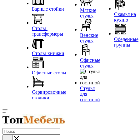
Барные стойки
Мягкие
Скамья на
стулья
кухню
Столы-
трансформеры
Венские
Обеденные
стулья
группы
Столы-книжки
Офисные
стулья
Офисные столы
Стулья
Сервировочные
для
столики
гостиной