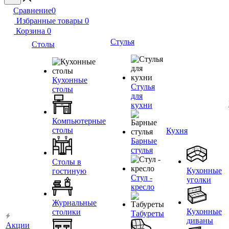
Сравнение
0
Избранные товары
0
Корзина
0
Стулья
Столы
Кухонные
Стулья
столы
для
кухни
Компьютерные
столы
Кухня
Барные
стулья
Столы в
Кухонные
гостиную
Стул -
уголки
кресло
Журнальные
Кухонные
столики
Табуреты
диваны
Акции