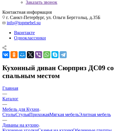
Заказать звонок
Контактная информация
г. Санкт-Петербург, ул. Ольги Берггольц, д.35Б
info@topmebel.su
Вконтакте
Одноклассники
Кухонный диван Сюрприз ДС09 со
спальным местом
Главная
—
Каталог
—
Мебель для Кухни
Столы
Стулья
Прихожая
Мягкая мебель
Элитная мебель
—
Диваны на кухню
Кухонные уголки
Скамья на кухню
Обеденные группы