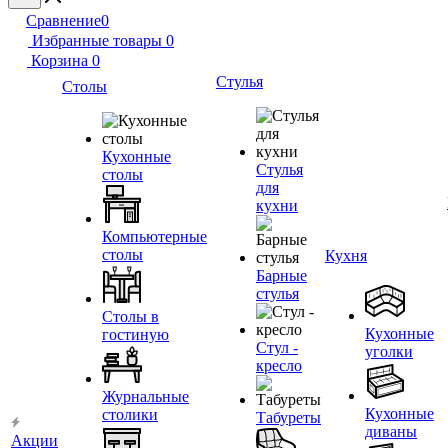
Сравнение
0
Избранные товары
0
Корзина
0
Стулья
Столы
Кухонные
Стулья
столы
для
кухни
Компьютерные
столы
Кухня
Барные
стулья
Столы в
Кухонные
гостиную
Стул -
уголки
кресло
Журнальные
Кухонные
столики
Табуреты
диваны
Акции