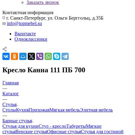
Заказать звонок
Контактная информация
г. Санкт-Петербург, ул. Ольги Берггольц, д.35Б
info@topmebel.su
Вконтакте
Одноклассники
Кресло Канна 111 ПБ 700
Главная
—
Каталог
—
Стулья
Столы
Кухня
Прихожая
Мягкая мебель
Элитная мебель
—
Барные стулья
Стулья для кухни
Стул - кресло
Табуреты
Мягкие
стулья
Венские стулья
Офисные стулья
Стулья для гостиной