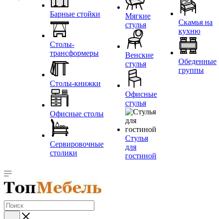
Барные стойки
Мягкие
Скамья на
стулья
кухню
Столы-
трансформеры
Венские
Обеденные
стулья
группы
Столы-книжки
Офисные
стулья
Офисные столы
Стулья
Сервировочные
для
столики
гостиной