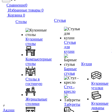
Сравнение
0
Избранные товары
0
Корзина
0
Стулья
Столы
Кухонные
Стулья
столы
для
кухни
Компьютерные
столы
Кухня
Барные
стулья
Столы в
Кухонные
гостиную
Стул -
уголки
кресло
Журнальные
Кухонные
столики
Табуреты
диваны
Акции