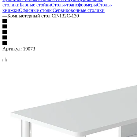
столики
Барные стойки
Столы-трансформеры
Столы-
книжки
Офисные столы
Сервировочные столики
—
Компьютерный стол СР-132С-130
Артикул:
19073