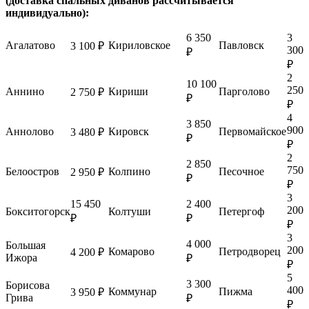
(доставка спальных диванов рассчитывается
индивидуально):
6 350
3
Агалатово
Кириловское
Павловск
3 100 ₽
300
₽
₽
2
10 100
250
Аннино
Кириши
Парголово
2 750 ₽
₽
₽
4
3 850
900
Аннолово
Кировск
Первомайское
3 480 ₽
₽
₽
2
2 850
750
Белоостров
Колпино
Песочное
2 950 ₽
₽
₽
3
15 450
2 400
200
Бокситогорск
Колтуши
Петергоф
₽
₽
₽
3
4 000
Большая
200
Комарово
Петродворец
4 200 ₽
Ижора
₽
₽
5
3 300
Борисова
400
Коммунар
Пижма
3 950 ₽
Грива
₽
₽