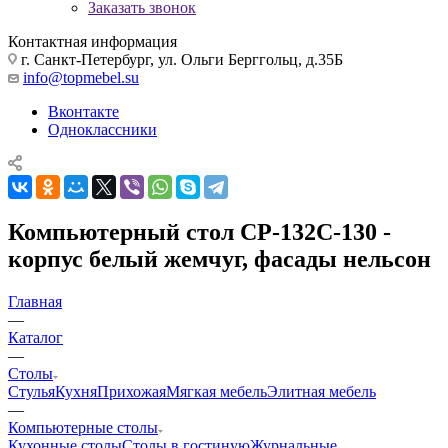
Заказать звонок
Контактная информация
г. Санкт-Петербург, ул. Ольги Берггольц, д.35Б
info@topmebel.su
Вконтакте
Одноклассники
Компьютерный стол СР-132С-130 -
корпус белый жемчуг, фасады нельсон
Главная
—
Каталог
—
Столы
Стулья
Кухня
Прихожая
Мягкая мебель
Элитная мебель
—
Компьютерные столы
Кухонные столы
Столы в гостиную
Журнальные