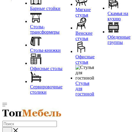
Барные стойки
Мягкие
Скамья на
стулья
кухню
Столы-
трансформеры
Венские
Обеденные
стулья
группы
Столы-книжки
Офисные
стулья
Офисные столы
Стулья
Сервировочные
для
столики
гостиной