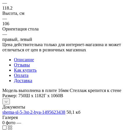
—
118.2
Высота, см
—
106
Ориентация стола
—
правый, левый
Цена действительна только для интернет-магазина и может
отличаться от цен в розничных магазинах
Описание
Отзывы
Как купить
Оплата
Доставка
Модель выполнена в плите 16мм Стеллаж крепится к стене
Размер: 750Ш х 1182Г х 1060В
Документы
shema-sl-5-3st-2-bya-1495623438
50,1 кб
Галерея
0
фото
—