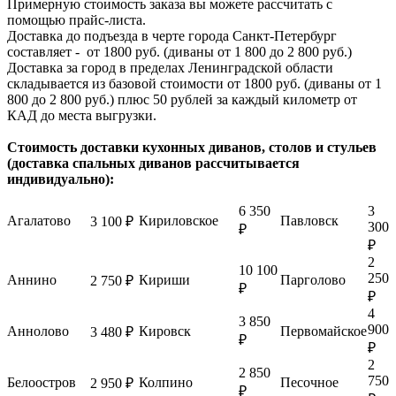
Примерную стоимость заказа вы можете рассчитать с
помощью прайс-листа.
Доставка до подъезда в черте города Санкт-Петербург
составляет - от 1800 руб. (диваны от 1 800 до 2 800 руб.)
Доставка за город в пределах Ленинградской области
складывается из базовой стоимости от 1800 руб. (диваны от 1
800 до 2 800 руб.) плюс 50 рублей за каждый километр от
КАД до места выгрузки.
Стоимость доставки кухонных диванов, столов и стульев
(доставка спальных диванов рассчитывается
индивидуально):
6 350
3
Агалатово
Кириловское
Павловск
3 100 ₽
300
₽
₽
2
10 100
250
Аннино
Кириши
Парголово
2 750 ₽
₽
₽
4
3 850
900
Аннолово
Кировск
Первомайское
3 480 ₽
₽
₽
2
2 850
750
Белоостров
Колпино
Песочное
2 950 ₽
₽