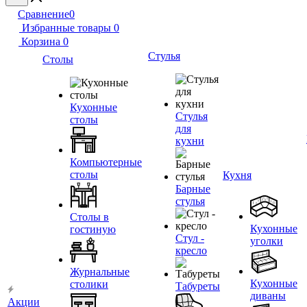
Сравнение
0
Избранные товары
0
Корзина
0
Стулья
Столы
Кухонные
Стулья
столы
для
кухни
Компьютерные
столы
Кухня
Барные
стулья
Столы в
Кухонные
гостиную
Стул -
уголки
кресло
Журнальные
Кухонные
столики
Табуреты
диваны
Акции