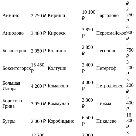
₽
2
10 100
250
Аннино
Кириши
Парголово
2 750 ₽
₽
₽
4
3 850
900
Аннолово
Кировск
Первомайское
3 480 ₽
₽
₽
2
2 850
750
Белоостров
Колпино
Песочное
2 950 ₽
₽
₽
3
15 450
2 400
200
Бокситогорск
Колтуши
Петергоф
₽
₽
₽
3
4 000
Большая
200
Комарово
Петродворец
4 200 ₽
Ижора
₽
₽
5
3 300
Борисова
400
Коммунар
Пижма
3 950 ₽
Грива
₽
₽
16
6 500
300
Бугры
Коробицыно
Пикалево
2 000 ₽
₽
₽
3
12 200
2 000