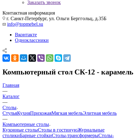
Заказать звонок
Контактная информация
г. Санкт-Петербург, ул. Ольги Берггольц, д.35Б
info@topmebel.su
Вконтакте
Одноклассники
Компьютерный стол СК-12 - карамель
Главная
—
Каталог
—
Столы
Стулья
Кухня
Прихожая
Мягкая мебель
Элитная мебель
—
Компьютерные столы
Кухонные столы
Столы в гостиную
Журнальные
столики
Барные стойки
Столы-трансформеры
Столы-