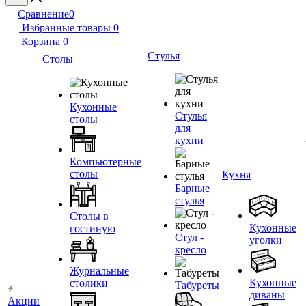
Сравнение
0
Избранные товары
0
Корзина
0
Стулья
Столы
Кухонные
Стулья
столы
для
кухни
Компьютерные
столы
Кухня
Барные
стулья
Столы в
Кухонные
гостиную
Стул -
уголки
кресло
Журнальные
Кухонные
столики
Табуреты
диваны
Акции