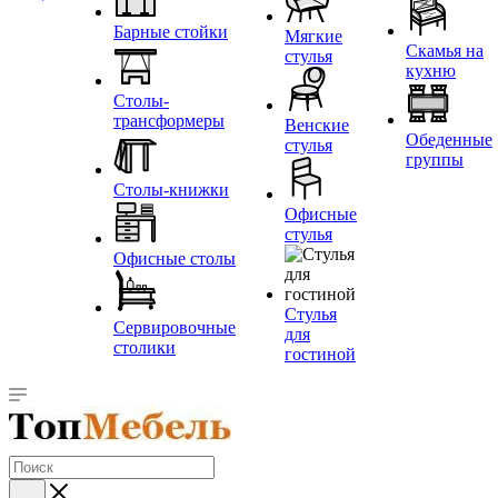
Барные стойки
Мягкие
Скамья на
стулья
кухню
Столы-
трансформеры
Венские
Обеденные
стулья
группы
Столы-книжки
Офисные
стулья
Офисные столы
Стулья
Сервировочные
для
столики
гостиной