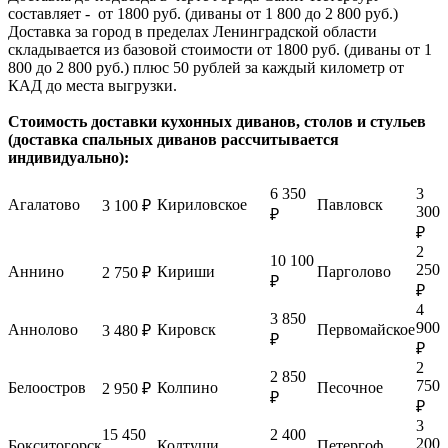
составляет - от 1800 руб. (диваны от 1 800 до 2 800 руб.)
Доставка за город в пределах Ленинградской области
складывается из базовой стоимости от 1800 руб. (диваны от 1
800 до 2 800 руб.) плюс 50 рублей за каждый километр от
КАД до места выгрузки.
Стоимость доставки кухонных диванов, столов и стульев
(доставка спальных диванов рассчитывается
индивидуально):
6 350
3
Агалатово
Кириловское
Павловск
3 100 ₽
300
₽
₽
2
10 100
250
Аннино
Кириши
Парголово
2 750 ₽
₽
₽
4
3 850
900
Аннолово
Кировск
Первомайское
3 480 ₽
₽
₽
2
2 850
750
Белоостров
Колпино
Песочное
2 950 ₽
₽
₽
3
15 450
2 400
200
Бокситогорск
Колтуши
Петергоф