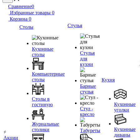
Сравнение
0
Избранные товары
0
Корзина
0
Стулья
Столы
Кухонные
Стулья
столы
для
кухни
Компьютерные
столы
Кухня
Барные
стулья
Столы в
Кухонные
гостиную
Стул -
уголки
кресло
Журнальные
Кухонные
столики
Табуреты
диваны
Акции