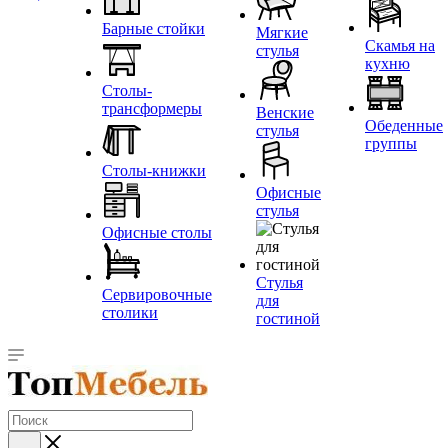
Барные стойки
Мягкие
Скамья на
стулья
кухню
Столы-
трансформеры
Венские
Обеденные
стулья
группы
Столы-книжки
Офисные
стулья
Офисные столы
Стулья
Сервировочные
для
столики
гостиной