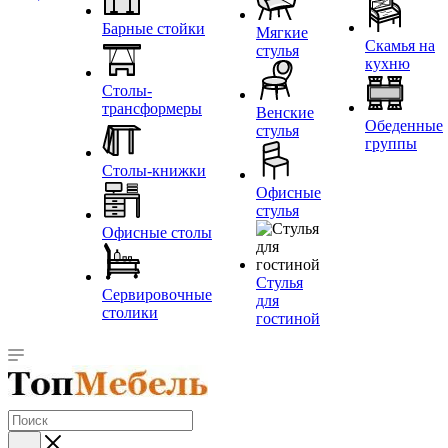
Барные стойки
Мягкие
Скамья на
стулья
кухню
Столы-
трансформеры
Венские
Обеденные
стулья
группы
Столы-книжки
Офисные
стулья
Офисные столы
Стулья
Сервировочные
для
столики
гостиной