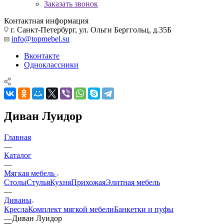
Заказать звонок
Контактная информация
г. Санкт-Петербург, ул. Ольги Берггольц, д.35Б
info@topmebel.su
Вконтакте
Одноклассники
Диван Луидор
Главная
—
Каталог
—
Мягкая мебель
Столы
Стулья
Кухня
Прихожая
Элитная мебель
—
Диваны
Кресла
Комплект мягкой мебели
Банкетки и пуфы
—
Диван Луидор