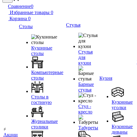
Сравнение
0
Избранные товары
0
Корзина
0
Стулья
Столы
Кухонные
Стулья
столы
для
кухни
Компьютерные
столы
Кухня
Барные
стулья
Столы в
Кухонные
гостиную
Стул -
уголки
кресло
Журнальные
Кухонные
столики
Табуреты
диваны
Акции