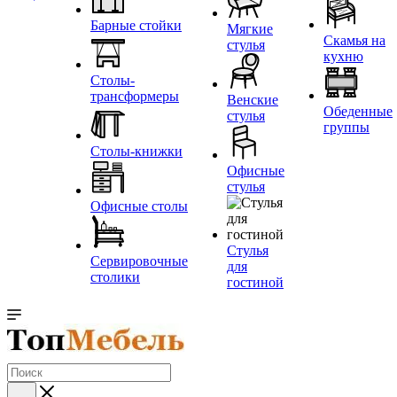
Барные стойки
Мягкие
Скамья на
стулья
кухню
Столы-
трансформеры
Венские
Обеденные
стулья
группы
Столы-книжки
Офисные
стулья
Офисные столы
Стулья
Сервировочные
для
столики
гостиной