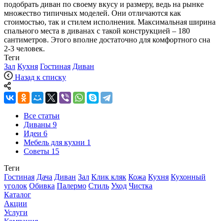
подобрать диван по своему вкусу и размеру, ведь на рынке
множество типичных моделей. Они отличаются как
стоимостью, так и стилем исполнения. Максимальная ширина
спального места в диванах с такой конструкцией – 180
сантиметров. Этого вполне достаточно для комфортного сна
2-3 человек.
Теги
Зал
Кухня
Гостиная
Диван
Назад к списку
Все статьи
Диваны
9
Идеи
6
Мебель для кухни
1
Советы
15
Теги
Гостиная
Дача
Диван
Зал
Клик кляк
Кожа
Кухня
Кухонный
уголок
Обивка
Палермо
Стиль
Уход
Чистка
Каталог
Акции
Услуги