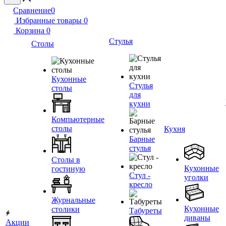
Сравнение
0
Избранные товары
0
Корзина
0
Стулья
Столы
Кухонные
Стулья
столы
для
кухни
Компьютерные
столы
Кухня
Барные
стулья
Столы в
Кухонные
гостиную
Стул -
уголки
кресло
Журнальные
Кухонные
столики
Табуреты
диваны
Акции