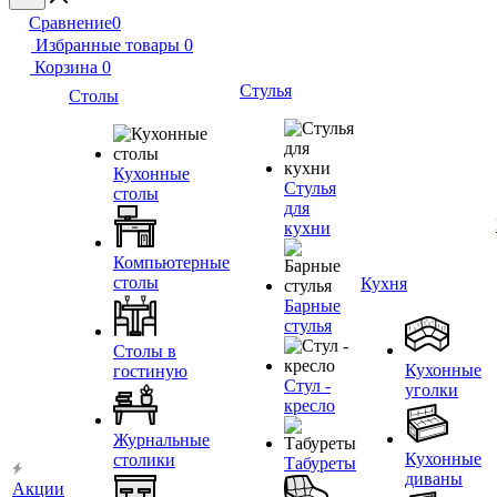
Сравнение
0
Избранные товары
0
Корзина
0
Стулья
Столы
Кухонные
Стулья
столы
для
кухни
Компьютерные
столы
Кухня
Барные
стулья
Столы в
Кухонные
гостиную
Стул -
уголки
кресло
Журнальные
Кухонные
столики
Табуреты
диваны
Акции