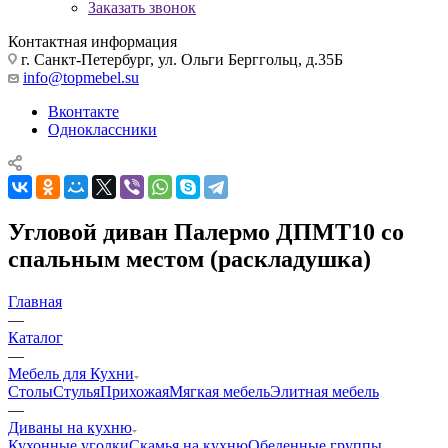
Заказать звонок
Контактная информация
г. Санкт-Петербург, ул. Ольги Берггольц, д.35Б
info@topmebel.su
Вконтакте
Одноклассники
Угловой диван Палермо ДПМТ10 со
спальным местом (раскладушка)
Главная
—
Каталог
—
Мебель для Кухни
Столы
Стулья
Прихожая
Мягкая мебель
Элитная мебель
—
Диваны на кухню
Кухонные уголки
Скамья на кухню
Обеденные группы