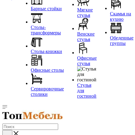
Барные стойки
Мягкие
Скамья на
стулья
кухню
Столы-
трансформеры
Венские
Обеденные
стулья
группы
Столы-книжки
Офисные
стулья
Офисные столы
Стулья
Сервировочные
для
столики
гостиной