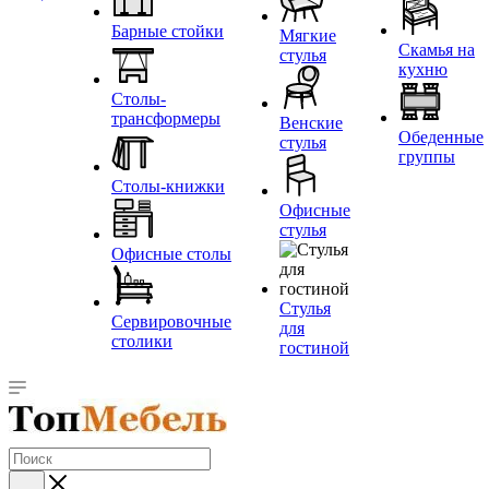
Барные стойки
Мягкие
Скамья на
стулья
кухню
Столы-
трансформеры
Венские
Обеденные
стулья
группы
Столы-книжки
Офисные
стулья
Офисные столы
Стулья
Сервировочные
для
столики
гостиной