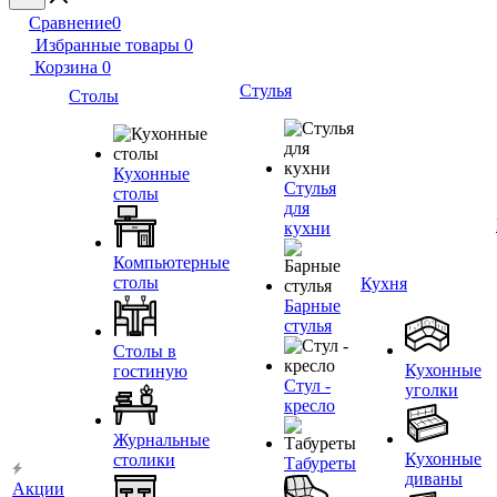
Сравнение
0
Избранные товары
0
Корзина
0
Стулья
Столы
Кухонные
Стулья
столы
для
кухни
Компьютерные
столы
Кухня
Барные
стулья
Столы в
Кухонные
гостиную
Стул -
уголки
кресло
Журнальные
Кухонные
столики
Табуреты
диваны
Акции