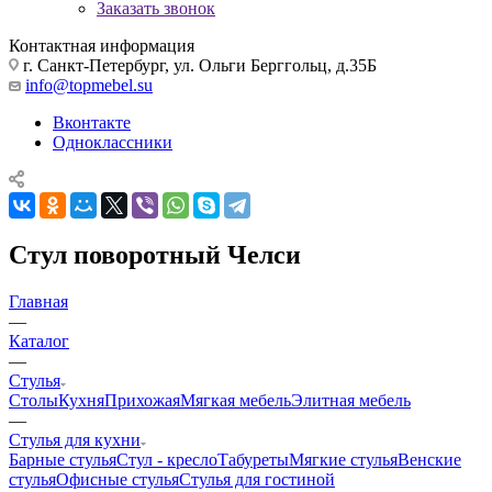
Заказать звонок
Контактная информация
г. Санкт-Петербург, ул. Ольги Берггольц, д.35Б
info@topmebel.su
Вконтакте
Одноклассники
Стул поворотный Челси
Главная
—
Каталог
—
Стулья
Столы
Кухня
Прихожая
Мягкая мебель
Элитная мебель
—
Стулья для кухни
Барные стулья
Стул - кресло
Табуреты
Мягкие стулья
Венские
стулья
Офисные стулья
Стулья для гостиной