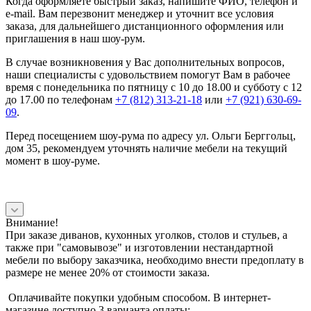
Когда оформляете быстрый заказ, напишите ФИО, телефон и
e-mail. Вам перезвонит менеджер и уточнит все условия
заказа, для дальнейшего дистанционного оформления или
приглашения в наш шоу-рум.
В случае возникновения у Вас дополнительных вопросов,
наши специалисты с удовольствием помогут Вам в рабочее
время с понедельника по пятницу с 10 до 18.00 и субботу с 12
до 17.00 по телефонам
+7 (812) 313-21-18
или
+7 (921) 630-69-
09
.
Перед посещением шоу-рума по адресу ул. Ольги Берггольц,
дом 35, рекомендуем уточнять наличие мебели на текущий
момент в шоу-руме.
Внимание!
При заказе диванов, кухонных уголков, столов и стульев, а
также при "самовывозе" и изготовлении нестандартной
мебели по выбору заказчика, необходимо внести предоплату в
размере не менее 20% от стоимости заказа.
Оплачивайте покупки удобным способом. В интернет-
магазине доступно 3 варианта оплаты: