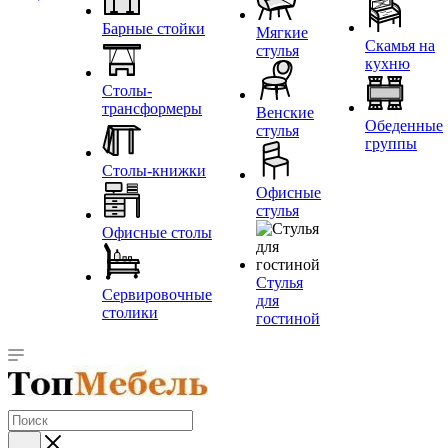
Барные стойки
Мягкие
Скамья на
стулья
кухню
Столы-
трансформеры
Венские
Обеденные
стулья
группы
Столы-книжки
Офисные
стулья
Офисные столы
Стулья
Сервировочные
для
столики
гостиной