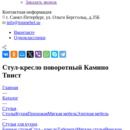
Заказать звонок
Контактная информация
г. Санкт-Петербург, ул. Ольги Берггольц, д.35Б
info@topmebel.su
Вконтакте
Одноклассники
Стул-кресло поворотный Камино
Твист
Главная
—
Каталог
—
Стулья
Столы
Кухня
Прихожая
Мягкая мебель
Элитная мебель
—
Стулья для кухни
Барные стулья
Стул - кресло
Табуреты
Мягкие стулья
Венские