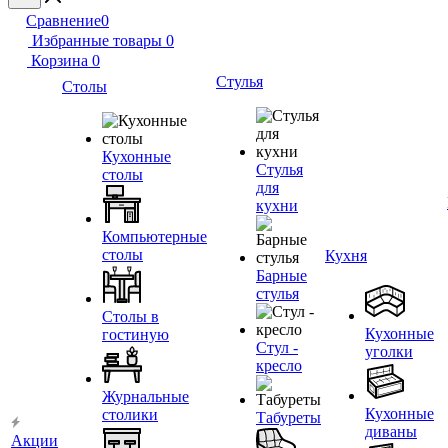
Сравнение
0
Избранные товары
0
Корзина
0
Стулья
Столы
Кухонные
Стулья
столы
для
кухни
Компьютерные
столы
Кухня
Барные
стулья
Столы в
Кухонные
гостиную
Стул -
уголки
кресло
Журнальные
Кухонные
столики
Табуреты
диваны
Акции