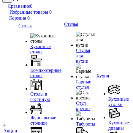
Сравнение
0
Избранные товары
0
Корзина
0
Стулья
Столы
Кухонные
Стулья
столы
для
кухни
Компьютерные
столы
Кухня
Барные
стулья
Столы в
Кухонные
гостиную
Стул -
уголки
кресло
Журнальные
Кухонные
столики
Табуреты
диваны
Акции