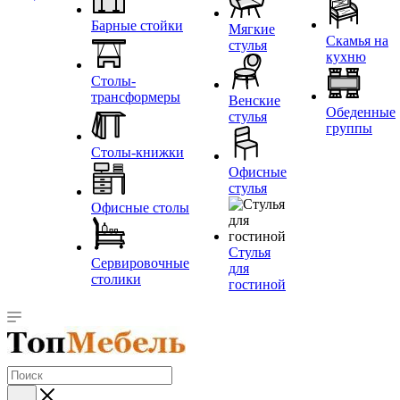
Барные стойки
Мягкие
Скамья на
стулья
кухню
Столы-
трансформеры
Венские
Обеденные
стулья
группы
Столы-книжки
Офисные
стулья
Офисные столы
Стулья
Сервировочные
для
столики
гостиной