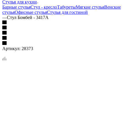
Стулья для кухни
Барные стулья
Стул - кресло
Табуреты
Мягкие стулья
Венские
стулья
Офисные стулья
Стулья для гостиной
—
Стул Бомбей - 3417A
Артикул:
28373