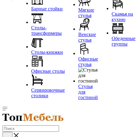
Барные стойки
Мягкие
Скамья на
стулья
кухню
Столы-
трансформеры
Венские
Обеденные
стулья
группы
Столы-книжки
Офисные
стулья
Офисные столы
Стулья
Сервировочные
для
столики
гостиной