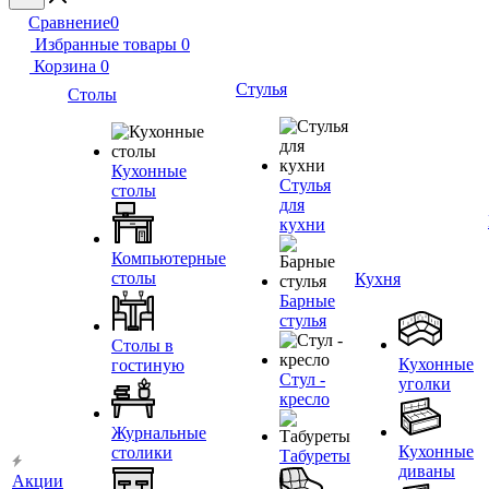
Сравнение
0
Избранные товары
0
Корзина
0
Стулья
Столы
Кухонные
Стулья
столы
для
кухни
Компьютерные
столы
Кухня
Барные
стулья
Столы в
Кухонные
гостиную
Стул -
уголки
кресло
Журнальные
Кухонные
столики
Табуреты
диваны
Акции