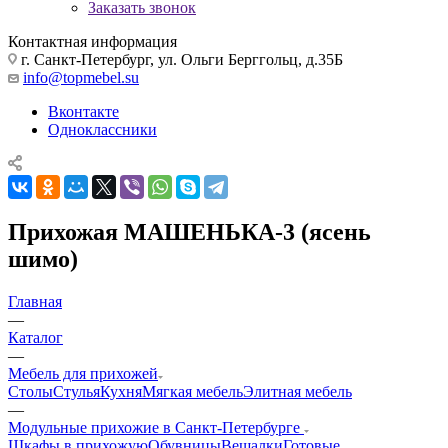
Заказать звонок
Контактная информация
г. Санкт-Петербург, ул. Ольги Берггольц, д.35Б
info@topmebel.su
Вконтакте
Одноклассники
Прихожая МАШЕНЬКА-3 (ясень
шимо)
Главная
—
Каталог
—
Мебель для прихожей
Столы
Стулья
Кухня
Мягкая мебель
Элитная мебель
—
Модульные прихожие в Санкт-Петербурге
Шкафы в прихожую
Обувницы
Вешалки
Готовые