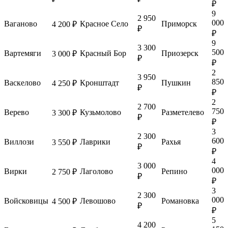
₽
9
2 950
000
Ваганово
Красное Село
Приморск
4 200 ₽
₽
₽
9
3 300
500
Вартемяги
Красный Бор
Приозерск
3 000 ₽
₽
₽
2
3 950
850
Васкелово
Кронштадт
Пушкин
4 250 ₽
₽
₽
2
2 700
750
Верево
Кузьмолово
Разметелево
3 300 ₽
₽
₽
3
2 300
600
Виллози
Лаврики
Рахья
3 550 ₽
₽
₽
4
3 000
000
Вирки
Лаголово
Репино
2 750 ₽
₽
₽
3
2 300
000
Войсковицы
Левошово
Романовка
4 500 ₽
₽
₽
5
4 200