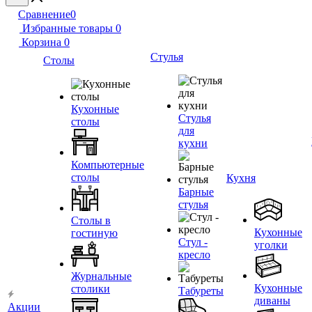
Сравнение
0
Избранные товары
0
Корзина
0
Стулья
Столы
Кухонные
Стулья
столы
для
кухни
Компьютерные
столы
Кухня
Барные
стулья
Столы в
Кухонные
гостиную
Стул -
уголки
кресло
Журнальные
Кухонные
столики
Табуреты
диваны
Акции