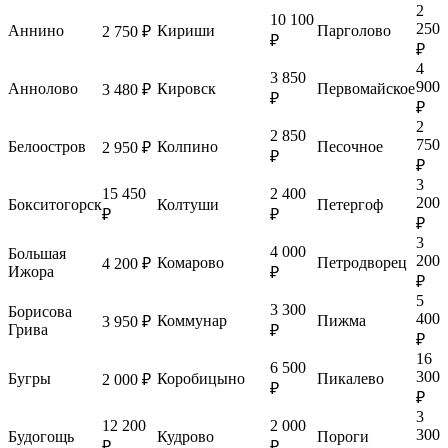
2
10 100
250
Аннино
Кириши
Парголово
2 750 ₽
₽
₽
4
3 850
900
Аннолово
Кировск
Первомайское
3 480 ₽
₽
₽
2
2 850
750
Белоостров
Колпино
Песочное
2 950 ₽
₽
₽
3
15 450
2 400
200
Бокситогорск
Колтуши
Петергоф
₽
₽
₽
3
4 000
Большая
200
Комарово
Петродворец
4 200 ₽
Ижора
₽
₽
5
3 300
Борисова
400
Коммунар
Пижма
3 950 ₽
Грива
₽
₽
16
6 500
300
Бугры
Коробицыно
Пикалево
2 000 ₽
₽
₽
3
12 200
2 000
300
Будогощь
Кудрово
Пороги
₽
₽