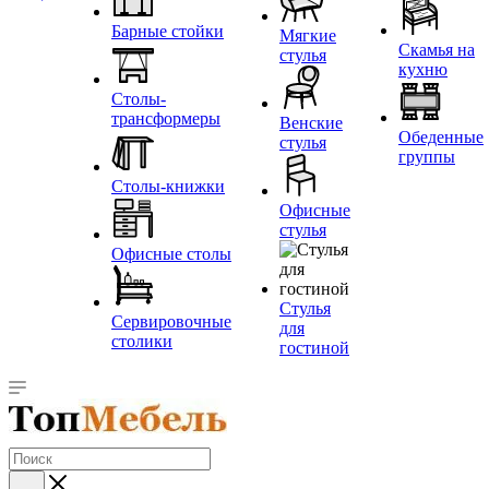
Барные стойки
Мягкие
Скамья на
стулья
кухню
Столы-
трансформеры
Венские
Обеденные
стулья
группы
Столы-книжки
Офисные
стулья
Офисные столы
Стулья
Сервировочные
для
столики
гостиной