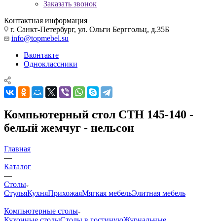
Заказать звонок
Контактная информация
г. Санкт-Петербург, ул. Ольги Берггольц, д.35Б
info@topmebel.su
Вконтакте
Одноклассники
Компьютерный стол СТН 145-140 -
белый жемчуг - нельсон
Главная
—
Каталог
—
Столы
Стулья
Кухня
Прихожая
Мягкая мебель
Элитная мебель
—
Компьютерные столы
Кухонные столы
Столы в гостиную
Журнальные