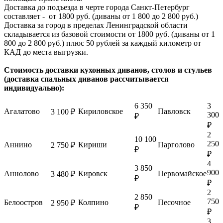
Доставка до подъезда в черте города Санкт-Петербург
составляет - от 1800 руб. (диваны от 1 800 до 2 800 руб.)
Доставка за город в пределах Ленинградской области
складывается из базовой стоимости от 1800 руб. (диваны от 1
800 до 2 800 руб.) плюс 50 рублей за каждый километр от
КАД до места выгрузки.
Стоимость доставки кухонных диванов, столов и стульев
(доставка спальных диванов рассчитывается
индивидуально):
6 350
3
Агалатово
Кириловское
Павловск
3 100 ₽
300
₽
₽
2
10 100
250
Аннино
Кириши
Парголово
2 750 ₽
₽
₽
4
3 850
900
Аннолово
Кировск
Первомайское
3 480 ₽
₽
₽
2
2 850
750
Белоостров
Колпино
Песочное
2 950 ₽
₽
₽
3