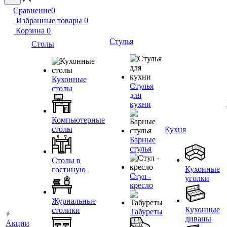
Сравнение
0
Избранные товары
0
Корзина
0
Стулья
Столы
Кухонные
Стулья
столы
для
кухни
Компьютерные
столы
Кухня
Барные
стулья
Столы в
Кухонные
гостиную
Стул -
уголки
кресло
Журнальные
Кухонные
столики
Табуреты
диваны
Акции