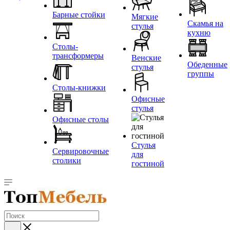
Барные стойки
Мягкие
Скамья на
стулья
кухню
Столы-
трансформеры
Венские
Обеденные
стулья
группы
Столы-книжки
Офисные
стулья
Офисные столы
Стулья
Сервировочные
для
столики
гостиной