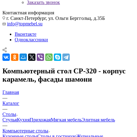
Заказать звонок
Контактная информация
г. Санкт-Петербург, ул. Ольги Берггольц, д.35Б
info@topmebel.su
Вконтакте
Одноклассники
Компьютерный стол СР-320 - корпус
карамель, фасады шамони
Главная
—
Каталог
—
Столы
Стулья
Кухня
Прихожая
Мягкая мебель
Элитная мебель
—
Компьютерные столы
Кухонные столы
Столы в гостиную
Журнальные