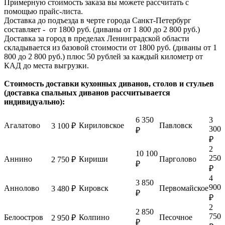
Примерную стоимость заказа вы можете рассчитать с
помощью прайс-листа.
Доставка до подъезда в черте города Санкт-Петербург
составляет - от 1800 руб. (диваны от 1 800 до 2 800 руб.)
Доставка за город в пределах Ленинградской области
складывается из базовой стоимости от 1800 руб. (диваны от 1
800 до 2 800 руб.) плюс 50 рублей за каждый километр от
КАД до места выгрузки.
Стоимость доставки кухонных диванов, столов и стульев
(доставка спальных диванов рассчитывается
индивидуально):
6 350
3
Агалатово
Кириловское
Павловск
3 100 ₽
300
₽
₽
2
10 100
250
Аннино
Кириши
Парголово
2 750 ₽
₽
₽
4
3 850
900
Аннолово
Кировск
Первомайское
3 480 ₽
₽
₽
2
2 850
750
Белоостров
Колпино
Песочное
2 950 ₽
₽