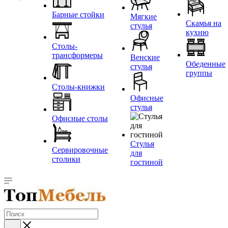
Барные стойки
Мягкие
Скамья на
стулья
кухню
Столы-
трансформеры
Венские
Обеденные
стулья
группы
Столы-книжки
Офисные
стулья
Офисные столы
Стулья
Сервировочные
для
столики
гостиной