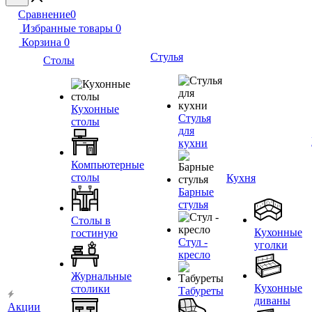
Сравнение
0
Избранные товары
0
Корзина
0
Стулья
Столы
Кухонные
Стулья
столы
для
кухни
Компьютерные
столы
Кухня
Барные
стулья
Столы в
Кухонные
гостиную
Стул -
уголки
кресло
Журнальные
Кухонные
столики
Табуреты
диваны
Акции