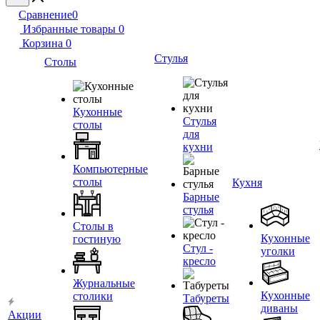
Сравнение
0
Избранные товары
0
Корзина
0
Стулья
Столы
Кухонные
Стулья
столы
для
кухни
Компьютерные
столы
Кухня
Барные
стулья
Столы в
Кухонные
гостиную
Стул -
уголки
кресло
Журнальные
Кухонные
столики
Табуреты
диваны
Акции