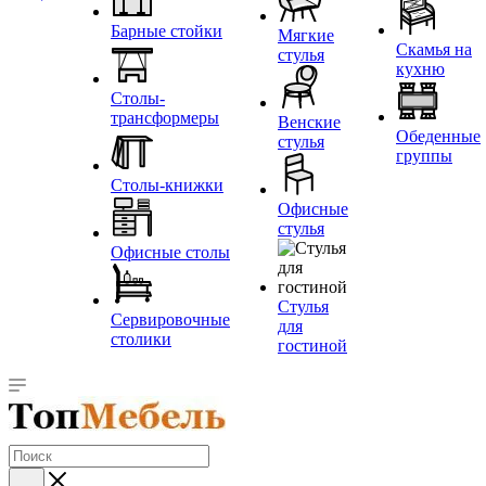
Барные стойки
Мягкие
Скамья на
стулья
кухню
Столы-
трансформеры
Венские
Обеденные
стулья
группы
Столы-книжки
Офисные
стулья
Офисные столы
Стулья
Сервировочные
для
столики
гостиной